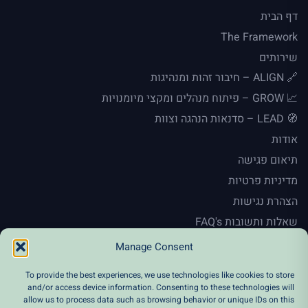
דף הבית
The Framework
שירותים
🔗 ALIGN – חיבור זהות ומנהיגות
📈 GROW – פיתוח מנהלים ומקצי מיומנויות
🧭 LEAD – סדנאות הנהגה וצוות
אודות
תיאום פגישה
מדיניות פרטיות
הצהרת נגישות
שאלות ותשובות FAQ's
En
Manage Consent
To provide the best experiences, we use technologies like cookies to store
and/or access device information. Consenting to these technologies will
allow us to process data such as browsing behavior or unique IDs on this
Instagram
Facebook
Twitter
LinkedIn