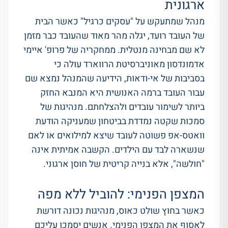
ארגונית
מנהל שמתעקש על "עסקים כרגיל" כאשר הבית
של העובד רועד, יגלה מהר מאוד שהעובד כבר מזמן
לא שם מבחינה מנטלית
.
ממחקריה של פרופ' איימי
אדמונדסון מאוניברסיטת הרווארד עולה כי
בסביבות של אי-ודאות, הידיעה שהמנהל נמצא שם
עבור העובד ברמה האנושית היא המנבא החזק
ביותר לשימור עובדים ולהצלחתם
.
מנהיגות של
סמכות שקטה נמדדת בביטחון שמעניקה הודעת
וואטס-אפ פשוטה לעובד שיצא למילואים או לאם
שנשארה לבד עם הילדים
.
הקשבה אמיתית אינה
"חולשה", אלא בנייה קריטית של חוסן ארגוני
.
המצפן הפנימי: להוביל ללא מפה
כאשר בחוץ שולט כאוס, מנהיגות נכונה דורשת
לאסוף את המצפן הפנימי
.
אנשים יסמכו עליכם