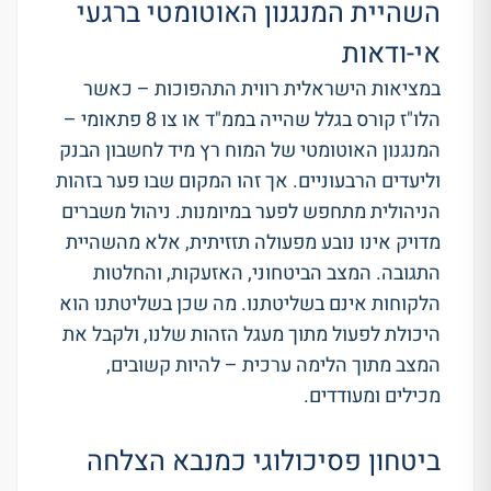
השהיית המנגנון האוטומטי ברגעי
אי-ודאות
במציאות הישראלית רווית התהפוכות – כאשר
הלו"ז קורס בגלל שהייה בממ"ד או צו 8 פתאומי –
המנגנון האוטומטי של המוח רץ מיד לחשבון הבנק
וליעדים הרבעוניים
. אך זהו המקום שבו פער בזהות
הניהולית מתחפש לפער במיומנות.
ניהול משברים
מדויק אינו נובע מפעולה תזזיתית, אלא מהשהיית
התגובה
.
המצב הביטחוני, האזעקות, והחלטות
הלקוחות אינם בשליטתנו
.
מה שכן בשליטתנו הוא
היכולת לפעול מתוך מעגל הזהות שלנו, ולקבל את
המצב מתוך הלימה ערכית – להיות קשובים,
מכילים ומעודדים
.
ביטחון פסיכולוגי כמנבא הצלחה