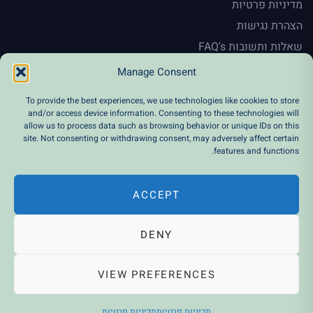
מדיניות פרטיות
הצהרת נגישות
שאלות ותשובות FAQ's
En
Manage Consent
To provide the best experiences, we use technologies like cookies to store
and/or access device information. Consenting to these technologies will
allow us to process data such as browsing behavior or unique IDs on this
Instagram
Facebook
Twitter
LinkedIn
site. Not consenting or withdrawing consent, may adversely affect certain
features and functions.
© Ronen Frieman. All Right Reserved 2026.
ACCEPT
DENY
הצהרת נגישות
VIEW PREFERENCES
מדיניות פרטיות
מדיניות פרטיות
מדיניות פרטיות