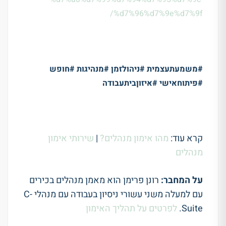
%d7%96%d7%9e%d7%9f/
#
משמעתעצמית #ניהולזמן #מנהיגות #חופש
#פיתוחאישי #איזוןביתעבודה
קרא עוד:
מהו אימון מנהלים?
|
שירותי אימון
מנהלים
על המחבר:
רונן פרימן הוא מאמן מנהלים בכירים
עם למעלה משני עשורי ניסיון בעבודה עם מנהלי C-
Suite.
לפרטים על תהליך האימון