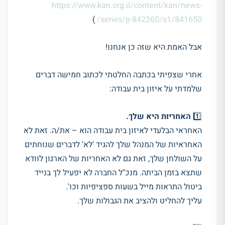
https://www.kan.org.il/content/kan/news-
)
series/p-842260/s1/841650/
אבל האמת היא שזה כן אנחנו!
אחרי שצפיתי בכתבה החלטתי לכתוב חמישה דברים
שלמדתי על איזון בית עבודה:
1️⃣
האחריות היא שלך
.
האחראי הבלעדי לאיזון בית עבודה הוא – את/ה. זאת לא
האחראיות של המנהל שלך להגיד 'לא' לדברים שנוחתים
על השולחן שלך, זאת גם לא האחריות של הארגון לוודא
שתצא בזמן הביתה. מנכ"ל החברה לא יפעיל לך בנייד
ביטול התראות מייל בשעות ספציפיות וכו'.
עליך להחליט ולהציב את הגבולות שלך.