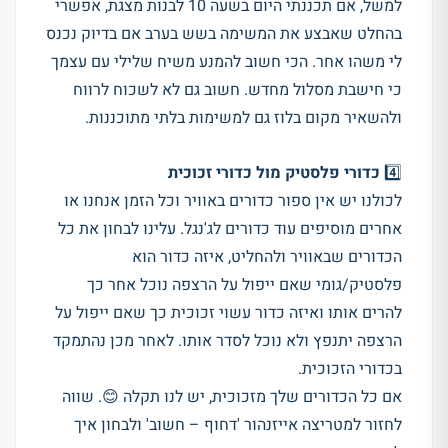
למשל, אם תכננתי היום בשעה 10 לבנות מצגת, אפשרי
בהחלט שאבצע את המשימה בשש בערב אם בדיוק נכנס
לי משהו אחר. הכי חשוב להמנע משיח שלילי עם עצמך
כי חישבת מסלול מחדש. חשוב גם לא לשכוח לרווח
ולהשאיר מקום בלוז גם למשימות בלתי מתוכננות.
4️⃣
כדורי פלסטיק מול כדורי זכוכית
לכולנו יש אין ספור כדורים באוויר וכל הזמן אנחנו או
אחרים מוסיפים עוד כדורים לג'נגל. עלינו לבחון את כל
הכדורים שבאוויר ולהחליט, איזה כדור הוא
פלסטיק/גומי שאם ייפול על הרצפה נוכל אחר כך
להרים אותו ואיזה כדור עשוי זכוכית כך שאם ייפול על
הרצפה יתנפץ ולא נוכל לסדר אותו. לאחר מכן נהתמקד
בכדורי הזכוכית.
אם כל הכדורים שלך מזכוכית, יש לנו תקלה 😊. שווה
לחזור למטריצה אייזנהור 'דחוף – חשוב' ולבחון איך