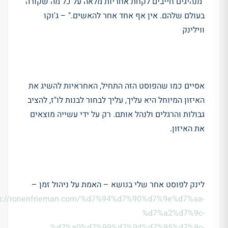
"מנהיגים חייבים לקחת אחריות מלאה על כל מה שקורה
בעולם שלהם. אין אף אחד אחר להאשים." –
ג'וקו
ווילינק
אסיים כמו שהפוסט הזה התחיל, האחראיות להשיג את
האיזון המיוחל היא עליך, עליך לבחור לבנות לו"ז, להציב
גבולות והרגלים ולנהל אותם. רק על ידי עשייה מוצאים
את האיזון.
לינק לפוסט אחר שלי בנושא – האמת על ניהול זמן –
ps://ronenfrieman.com/%d7%94%d7%90%d7%9e%d7%aa-
%d7%a2%d7%9c-
%d7%a0%d7%99%d7%94%d7%95%d7%9c-